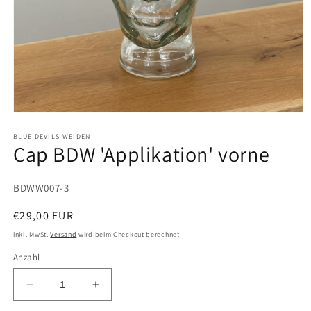
Medien 1 in Modal öffnen
BLUE DEVILS WEIDEN
Cap BDW 'Applikation' vorne
SKU:
BDWW007-3
Normaler Preis
€29,00 EUR
inkl. MwSt.
Versand
wird beim Checkout berechnet
Anzahl
Verringere die Menge für Cap BDW &#39;Applikat
Erhöhe die Menge für Cap BDW &#39;A