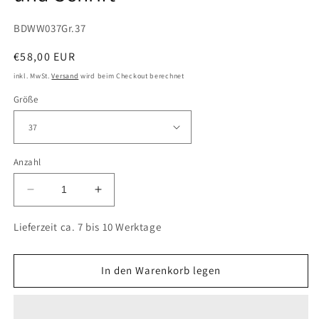
SKU:
BDWW037Gr.37
Normaler Preis
€58,00 EUR
inkl. MwSt.
Versand
wird beim Checkout berechnet
Größe
Anzahl
Verringere die Menge für Textil High Sneakers mit 
Erhöhe die Menge für Textil High Sneak
Lieferzeit ca. 7 bis 10 Werktage
In den Warenkorb legen